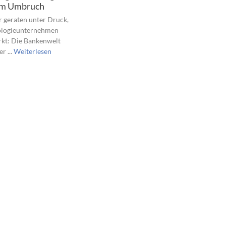
im Umbruch
r geraten unter Druck,
ologieunternehmen
rkt: Die Bankenwelt
r ...
Weiterlesen