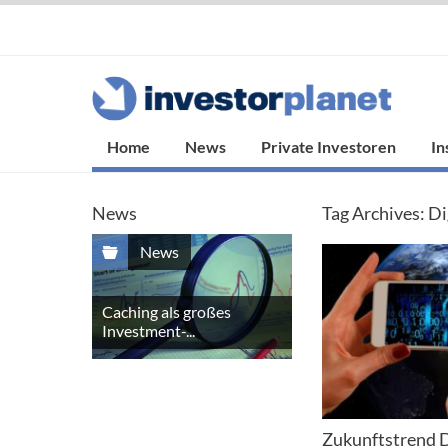
Home
News
Private Investoren
In
News
Tag Archives:
Di
News
Caching als großes
Investment-...
Zukunftstrend D