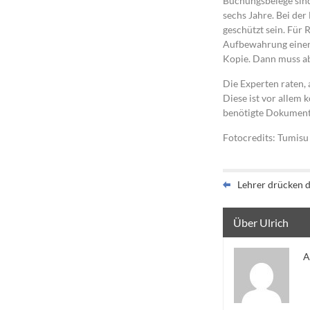
Buchungsbelege sind
sechs Jahre. Bei de
geschützt sein. Für
Aufbewahrung einer 
Kopie. Dann muss ab
Die Experten raten, 
Diese ist vor allem k
benötigte Dokumente
Fotocredits: Tumisu
Lehrer drücken d
Über Ulrich
A