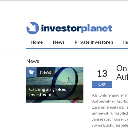
Home
News
Private Investoren
In
News
Onl
13
News
Auf
Okt
Caching als großes
Investment-...
Als Onlinehändler m
Aufbewahrungspflic
zusammengefasst. Tan
aufbewahrungspflich
Jahresabschlüsse, L
sowie Buchungsbeleg