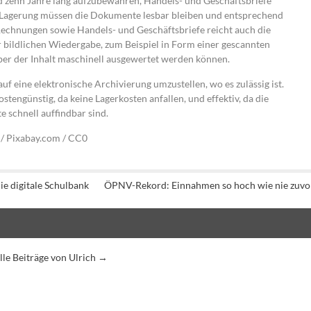
 zehn Jahre lang aufzubewahren, Handels- und Geschäftsbriefe
r Lagerung müssen die Dokumente lesbar bleiben und entsprechend
 Rechnungen sowie Handels- und Geschäftsbriefe reicht auch die
bildlichen Wiedergabe, zum Beispiel in Form einer gescannten
er der Inhalt maschinell ausgewertet werden können.
auf eine elektronische Archivierung umzustellen, wo es zulässig ist.
ostengünstig, da keine Lagerkosten anfallen, und effektiv, da die
 schnell auffindbar sind.
 / Pixabay.com / CC0
ie digitale Schulbank
ÖPNV-Rekord: Einnahmen so hoch wie nie zuvo
lle Beiträge von Ulrich
→