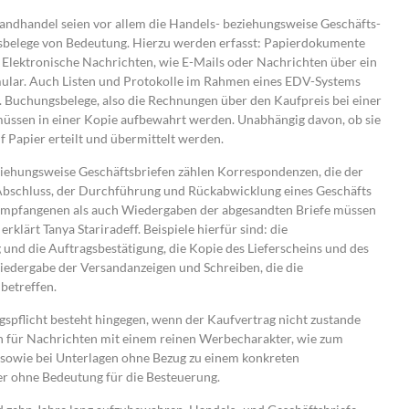
andhandel seien vor allem die Handels- beziehungsweise Geschäfts-
sbelege von Bedeutung. Hierzu werden erfasst: Papierdokumente
, Elektronische Nachrichten, wie E-Mails oder Nachrichten über ein
ular. Auch Listen und Protokolle im Rahmen eines EDV-Systems
 Buchungsbelege, also die Rechnungen über den Kaufpreis bei einer
müssen in einer Kopie aufbewahrt werden. Unabhängig davon, ob sie
f Papier erteilt und übermittelt werden.
iehungsweise Geschäftsbriefen zählen Korrespondenzen, die der
Abschluss, der Durchführung und Rückabwicklung eines Geschäfts
 empfangenen als auch Wiedergaben der abgesandten Briefe müssen
rklärt Tanya Stariradeff. Beispiele hierfür sind: die
 und die Auftragsbestätigung, die Kopie des Lieferscheins und des
Wiedergabe der Versandanzeigen und Schreiben, die die
betreffen.
pflicht besteht hingegen, wenn der Kaufvertrag nicht zustande
h für Nachrichten mit einem reinen Werbecharakter, wie zum
, sowie bei Unterlagen ohne Bezug zu einem konkreten
r ohne Bedeutung für die Besteuerung.