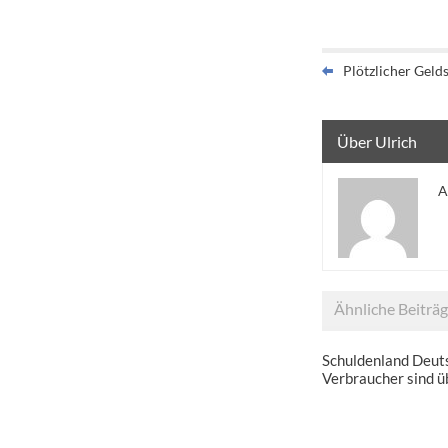
Plötzlicher Geld
Über Ulrich
A
Ähnliche Beiträ
Schuldenland Deuts
Verbraucher sind üb