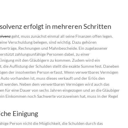
nsolvenz erfolgt in mehreren Schritten
olvenz
geht, muss zunächst einmal all seine Finanzen offen legen.
 eine Verschuldung belegen, sind wichtig. Dazu gehören
itverträge, Rechnungen und Mahnbescheide. Ein zugelassener
erstützt zahlungsunfähige Personen dabei, zu einer
Einigung mit den Gläubigern zu kommen. Zudem wird ein
t, die Auflistung der Schulden stellt die exakte Summe fest. Daneben
ögen der insolventen Person erfasst. Wenn verwertbares Vermögen
 Auto vorhanden ist, muss dieses verkauft und der Erlös den
hlt werden. Neben dem verwertbaren Vermögen wird auch das
 für eine Dauer von sechs Jahren eingezogen und an die Gläubiger
 ein Einkommen noch Sachwerte vorzuweisen hat, muss in der Regel
iche Einigung
ähige Person nicht die Möglichkeit, die Schulden durch das