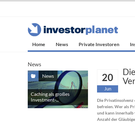
Home
News
Private Investoren
In
News
Die
20
News
Ver
Jun
Caching als großes
Investment-...
Die Privatinsolvenz
befreien. Wer als Pri
und kann innerhalb 
Anzahl der Gläubiger