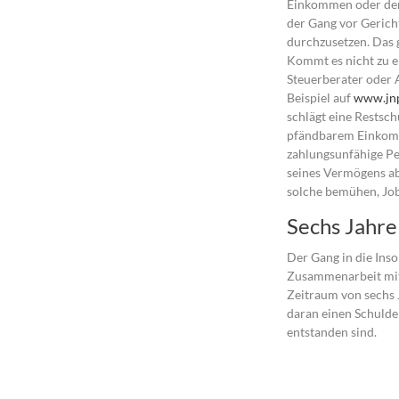
Einkommen oder den 
der Gang vor Gericht
durchzusetzen. Das g
Kommt es nicht zu e
Steuerberater oder 
Beispiel auf
www.jn
schlägt eine Restsc
pfändbarem Einkomm
zahlungsunfähige Pe
seines Vermögens ab
solche bemühen, Jo
Sechs Jahre 
Der Gang in die Inso
Zusammenarbeit mit 
Zeitraum von sechs 
daran einen Schuldene
entstanden sind.