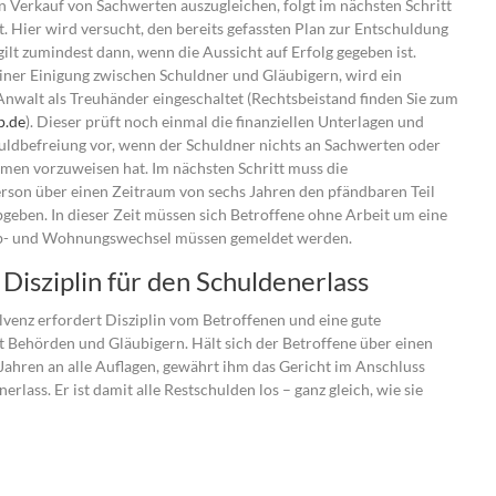
Verkauf von Sachwerten auszugleichen, folgt im nächsten Schritt
. Hier wird versucht, den bereits gefassten Plan zur Entschuldung
ilt zumindest dann, wenn die Aussicht auf Erfolg gegeben ist.
iner Einigung zwischen Schuldner und Gläubigern, wird ein
Anwalt als Treuhänder eingeschaltet (Rechtsbeistand finden Sie zum
p.de
). Dieser prüft noch einmal die finanziellen Unterlagen und
huldbefreiung vor, wenn der Schuldner nichts an Sachwerten oder
en vorzuweisen hat. Im nächsten Schritt muss die
rson über einen Zeitraum von sechs Jahren den pfändbaren Teil
geben. In dieser Zeit müssen sich Betroffene ohne Arbeit um eine
b- und Wohnungswechsel müssen gemeldet werden.
Disziplin für den Schuldenerlass
lvenz erfordert Disziplin vom Betroffenen und eine gute
Behörden und Gläubigern. Hält sich der Betroffene über einen
Jahren an alle Auflagen, gewährt ihm das Gericht im Anschluss
rlass. Er ist damit alle Restschulden los – ganz gleich, wie sie