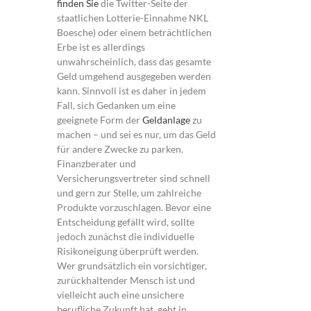
finden Sie
die Twitter-Seite der
staatlichen Lotterie-Einnahme NKL
Boesche) oder einem beträchtlichen
Erbe ist es allerdings
unwahrscheinlich, dass das gesamte
Geld umgehend ausgegeben werden
kann. Sinnvoll ist es daher in jedem
Fall, sich Gedanken um eine
geeignete Form der
Geldanlage
zu
machen – und sei es nur, um das Geld
für andere Zwecke zu parken.
Finanzberater und
Versicherungsvertreter sind schnell
und gern zur Stelle, um zahlreiche
Produkte vorzuschlagen. Bevor eine
Entscheidung gefällt wird, sollte
jedoch zunächst die individuelle
Risikoneigung überprüft werden.
Wer grundsätzlich ein vorsichtiger,
zurückhaltender Mensch ist und
vielleicht auch eine unsichere
berufliche Zukunft hat, geht in